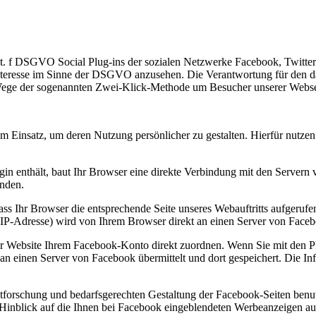
 lit. f DSGVO Social Plug-ins der sozialen Netzwerke Facebook, Twitte
Interesse im Sinne der DSGVO anzusehen. Die Verantwortung für den da
m Wege der sogenannten Zwei-Klick-Methode um Besucher unserer Webse
 Einsatz, um deren Nutzung persönlicher zu gestalten. Hierfür nutze
lugin enthält, baut Ihr Browser eine direkte Verbindung mit den Server
unden.
ass Ihr Browser die entsprechende Seite unseres Webauftritts aufgeruf
r IP-Adresse) wird von Ihrem Browser direkt an einen Server von Faceb
er Website Ihrem Facebook-Konto direkt zuordnen. Wenn Sie mit den P
t an einen Server von Facebook übermittelt und dort gespeichert. Die 
orschung und bedarfsgerechten Gestaltung der Facebook-Seiten benut
m Hinblick auf die Ihnen bei Facebook eingeblendeten Werbeanzeigen au