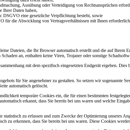
endmachung, Ausübung oder Verteidigung von Rechtsansprüchen erforder
e Ihrer Daten haben,
it. c DSGVO eine gesetzliche Verpflichtung besteht, sowie
VO für die Abwicklung von Vertragsverhältnissen mit Ihnen erforderlich 
kleine Dateien, die Ihr Browser automatisch erstellt und die auf Ihrem
 Schaden an, enthalten keine Viren, Trojaner oder sonstige Schadsoftw
usammenhang mit dem spezifisch eingesetzten Endgerät ergeben. Dies be
ngebots für Sie angenehmer zu gestalten. So setzen wir sogenannte Ses
eite automatisch gelöscht.
undlichkeit temporäre Cookies ein, die für einen bestimmten festgeleg
utomatisch erkannt, dass Sie bereits bei uns waren und welche Eingabe
 statistisch zu erfassen und zum Zwecke der Optimierung unseres Ange
sch zu erkennen, dass Sie bereits bei uns waren. Diese Cookies werden 