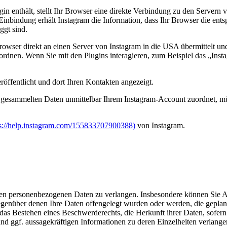
ugin enthält, stellt Ihr Browser eine direkte Verbindung zu den Servern 
Einbindung erhält Instagram die Information, dass Ihr Browser die ents
ggt sind.
rowser direkt an einen Server von Instagram in die USA übermittelt und
dnen. Wenn Sie mit den Plugins interagieren, zum Beispiel das „Instag
ffentlicht und dort Ihren Kontakten angezeigt.
t gesammelten Daten unmittelbar Ihrem Instagram-Account zuordnet, mü
ps://help.instagram.com/155833707900388)
von Instagram.
n personenbezogenen Daten zu verlangen. Insbesondere können Sie Au
nüber denen Ihre Daten offengelegt wurden oder werden, die geplante
as Bestehen eines Beschwerderechts, die Herkunft ihrer Daten, sofern 
und ggf. aussagekräftigen Informationen zu deren Einzelheiten verlange