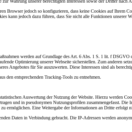
zur Wahrung unserer berechtigten Interessen sowie der Dritter nach Art
en Browser jedoch so konfigurieren, dass keine Cookies auf Ihrem Com
ies kann jedoch dazu führen, dass Sie nicht alle Funktionen unserer W
Maßnahmen werden auf Grundlage des Art. 6 Abs. 1 S. 1 lit. f DSGVO
aufende Optimierung unserer Webseite sicherstellen. Zum anderen set
res Angebotes für Sie auszuwerten. Diese Interessen sind als berechti
aus den entsprechenden Tracking-Tools zu entnehmen.
tistischen Auswertung der Nutzung der Website. Hierzu werden Cookie
ertragen und in pseudonymen Nutzungsprofilen zusammengefasst. Die 
zu ermöglichen. Eine Weitergabe der Informationen an Dritte erfolgt ni
fenden Daten in Verbindung gebracht. Die IP-Adressen werden anonymis