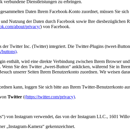
k verbundene Dienstleistungen zu erbringen.
t gesammelten Daten Ihrem Facebook-Konto zuordnet, müssen Sie sich
nd Nutzung der Daten durch Facebook sowie Ihre diesbezüglichen Rec
ok.com/about/privacy/
) von Facebook.
der Twitter Inc. (Twitter) integriert. Die Twitter-Plugins (tweet-Butt
s/buttons)
.
ugin enthält, wird eine direkte Verbindung zwischen Ihrem Browser und 
n. Wenn Sie den Twitter „tweet-Button“ anklicken, während Sie in Ihre
Besuch unserer Seiten Ihrem Benutzerkonto zuordnen. Wir weisen darauf
rdnen kann, loggen Sie sich bitte aus Ihrem Twitter-Benutzerkonto aus
 von
Twitter
(
(https://twitter.com/privacy)
.
ns“) von Instagram verwendet, das von der Instagram LLC., 1601 Wil
iner „Instagram-Kamera“ gekennzeichnet.