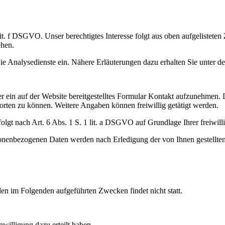
 lit. f DSGVO. Unser berechtigtes Interesse folgt aus oben aufgeliste
ehen.
 Analysedienste ein. Nähere Erläuterungen dazu erhalten Sie unter den
er ein auf der Website bereitgestelltes Formular Kontakt aufzunehmen. 
rten zu können. Weitere Angaben können freiwillig getätigt werden.
t nach Art. 6 Abs. 1 S. 1 lit. a DSGVO auf Grundlage Ihrer freiwillig
onenbezogenen Daten werden nach Erledigung der von Ihnen gestellten
den im Folgenden aufgeführten Zwecken findet nicht statt.
nwilligung dazu erteilt haben,