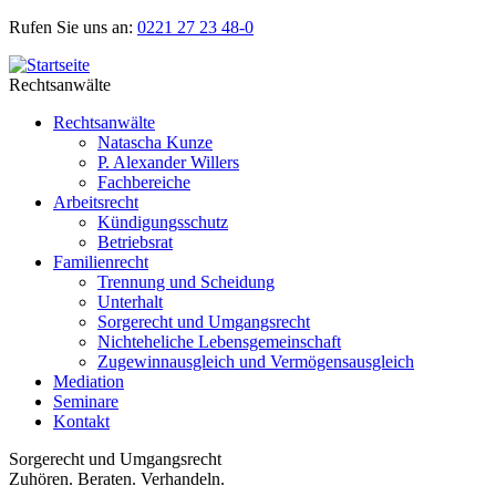
Rufen Sie uns an:
0221 27 23 48-0
Rechtsanwälte
Rechtsanwälte
Natascha Kunze
P. Alexander Willers
Fachbereiche
Arbeitsrecht
Kündigungsschutz
Betriebsrat
Familienrecht
Trennung und Scheidung
Unterhalt
Sorgerecht und Umgangsrecht
Nichteheliche Lebensgemeinschaft
Zugewinnausgleich und Vermögensausgleich
Mediation
Seminare
Kontakt
Sorgerecht und Umgangsrecht
Zuhören. Beraten. Verhandeln.